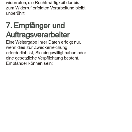
widerrufen; die Rechtmäßigkeit der bis
zum Widerruf erfolgten Verarbeitung bleibt
unberührt.
7. Empfänger und
Auftragsverarbeiter
Eine Weitergabe Ihrer Daten erfolgt nur,
wenn dies zur Zweckerreichung
erforderlich ist, Sie eingewilligt haben oder
eine gesetzliche Verpflichtung besteht.
Empfänger können sein:
Anbieter von Hosting- und IT-
Dienstleistungen im Rahmen der
Auftragsverarbeitung
Steuerberatung, Wirtschaftsprüfung und
Banken im Rahmen der Abwicklung von
Zahlungen
Programmpartner sowie von uns
beauftragte Dienstleister für Monitoring und
Evaluierung des Maßnahmenprogramms
Behörden, soweit eine gesetzliche
Verpflichtung zur Übermittlung besteht